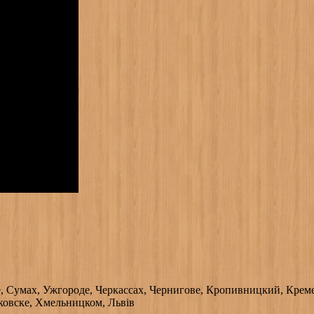
, Сумах, Ужгороде, Черкассах, Чернигове, Кропивницкий, Креме
ковске, Хмельницком, Львів