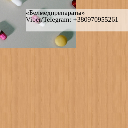
«Белмедпрепараты»
Viber/Telegram: +380970955261