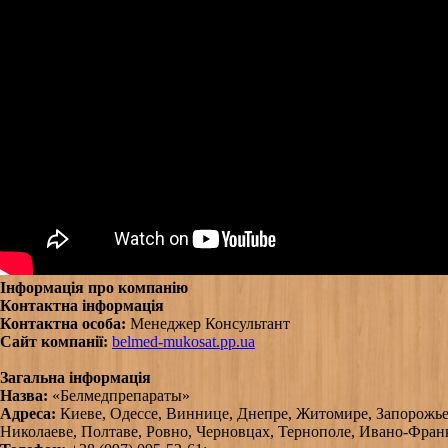
Інформація про компанію
Контактна інформація
Контактна особа:
Менеджер Консультант
Сайт компанії:
belmed-mukosat.pp.ua
Загальна інформація
Назва:
«Белмедпрепараты»
Адреса:
Киеве, Одессе, Виннице, Днепре, Житомире, Запорожье
Николаеве, Полтаве, Ровно, Черновцах, Тернополе, Ивано-Фран