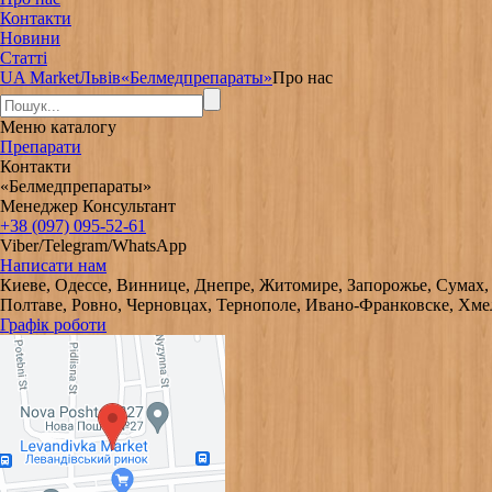
Контакти
Новини
Статті
UA Market
Львів
«Белмедпрепараты»
Про нас
Меню
каталогу
Препарати
Контакти
«Белмедпрепараты»
Менеджер Консультант
+38 (097) 095-52-61
Viber/Telegram/WhatsApp
Написати нам
Киеве, Одессе, Виннице, Днепре, Житомире, Запорожье, Сумах,
Полтаве, Ровно, Черновцах, Тернополе, Ивано-Франковске, Хме
Графік роботи