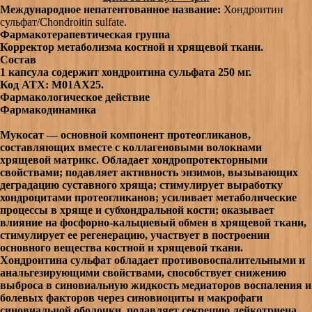
Международное непатентованное название:
Хондроитин
сульфат/Chondroitin sulfate.
Фармакотерапевтическая группа
Корректор метаболизма костной и хрящевой ткани.
Состав
1 капсула содержит хондроитина сульфата 250 мг.
Код АТХ: M01AX25.
Фармакологическое действие
Фармакодинамика
Мукосат — основной компонент протеогликанов,
составляющих вместе с коллагеновыми волокнами
хрящевой матрикс. Обладает хондропротекторными
свойствами; подавляет активность энзимов, вызывающих
деградацию суставного хряща; стимулирует выработку
хондроцитами протеогликанов; усиливает метаболические
процессы в хряще и субхондральной кости; оказывает
влияние на фосфорно-кальциевый обмен в хрящевой ткани,
стимулирует ее регенерацию, участвует в построении
основного вещества костной и хрящевой ткани.
Хондроитина сульфат обладает противовоспалительными и
анальгезирующими свойствами, способствует снижению
выброса в синовиальную жидкость медиаторов воспаления и
болевых факторов через синовиоциты и макрофаги
синовиальной оболочки, подавляет секрецию лейкотриена