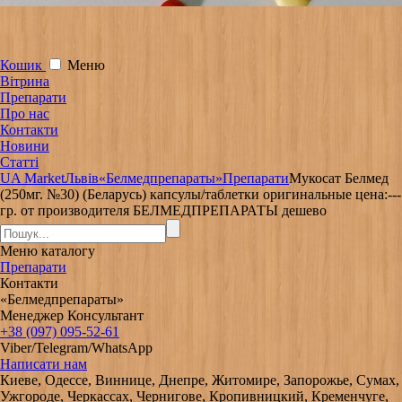
Кошик
Меню
Вітрина
Препарати
Про нас
Контакти
Новини
Статті
UA Market
Львів
«Белмедпрепараты»
Препарати
Мукосат Белмед
(250мг. №30) (Беларусь) капсулы/таблетки оригинальные цена:---
гр. от производителя БЕЛМЕДПРЕПАРАТЫ дешево
Меню
каталогу
Препарати
Контакти
«Белмедпрепараты»
Менеджер Консультант
+38 (097) 095-52-61
Viber/Telegram/WhatsApp
Написати нам
Киеве, Одессе, Виннице, Днепре, Житомире, Запорожье, Сумах,
Ужгороде, Черкассах, Чернигове, Кропивницкий, Кременчуге,