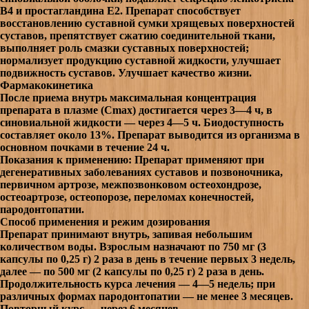
B4 и простагландина E2. Препарат способствует
восстановлению суставной сумки хрящевых поверхностей
суставов, препятствует сжатию соединительной ткани,
выполняет роль смазки суставных поверхностей;
нормализует продукцию суставной жидкости, улучшает
подвижность суставов. Улучшает качество жизни.
Фармакокинетика
После приема внутрь максимальная концентрация
препарата в плазме (Cmax) достигается через 3—4 ч, в
синовиальной жидкости — через 4—5 ч. Биодоступность
составляет около 13%. Препарат выводится из организма в
основном почками в течение 24 ч.
Показания к применению:
Препарат применяют при
дегенеративных заболеваниях суставов и позвоночника,
первичном артрозе, межпозвонковом остеохондрозе,
остеоартрозе, остеопорозе, переломах конечностей,
пародонтопатии.
Способ применения и режим дозирования
Препарат принимают внутрь, запивая небольшим
количеством воды. Взрослым назначают по 750 мг (3
капсулы по 0,25 г) 2 раза в день в течение первых 3 недель,
далее — по 500 мг (2 капсулы по 0,25 г) 2 раза в день.
Продолжительность курса лечения — 4—5 недель; при
различных формах пародонтопатии — не менее 3 месяцев.
Повторный курс — через 6 месяцев.