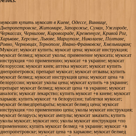
№10х3.
мукосат купить мукосат в Киеве, Одессе, Виннице,
Днепропетровске, Житомире, Запорожье, Сумах, Ужгороде,
Черкассах, Чернигове, Кировограде, Кременчуге, Кривой Рог,
Харькове, Херсоне, Львове, Мариуполе, Николаеве, Полтаве,
Ровно, Черновцах, Тернополе, Ивано-Франковске, Хмельницком;
Мукосат; мукосат купить; мукосат цена; мукосат инструкция;
мукосат белмед; мукосат уколы; применение мукосата; мукосат
инструкция +по применению; мукосат +в украине; мукосат
белоруссия; мукосат киев; аптека мукосат; мукосат купить
днепропетровск; препарат мукосат; мукосат отзывы; купить
мукосат белмед; мукосат инструкция цена; мукосат цена +в
белоруссии; мукосат уколы цена; мукосат купить +в украине;
препарат мукосат белмед; мукосат цена +в украине; мукосат
аналоги; мукосат лекарство; купить мукосат +в киеве; мукосат
харьков; купить мукосат +в белоруссии; таблетки мукосат;
мукосат белмедпрепараты; мукосат белмед цена; мукосат
инструкция +по применению цена; уколы мукосат инструкция;
мукосат беларусь; мукосат ампулы; мукосат заказать; купить
уколы мукосат; мукосат нео; уколы мукосат инструкция +по
применению; купить мукосат белмед +в украине; мукосат +в
днепропетровске; мукосат цена +в харькове; мукосат белмед