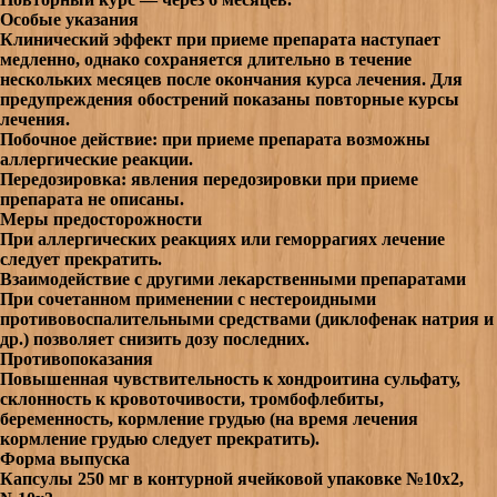
Особые указания
Клинический эффект при приеме препарата наступает
медленно, однако сохраняется длительно в течение
нескольких месяцев после окончания курса лечения. Для
предупреждения обострений показаны повторные курсы
лечения.
Побочное действие: п
ри приеме препарата возможны
аллергические реакции.
Передозировка: я
вления передозировки при приеме
препарата не описаны.
Меры предосторожности
При аллергических реакциях или геморрагиях лечение
следует прекратить.
Взаимодействие с другими лекарственными препаратами
При сочетанном применении с нестероидными
противовоспалительными средствами (диклофенак натрия и
др.) позволяет снизить дозу последних.
Противопоказания
Повышенная чувствительность к хондроитина сульфату,
склонность к кровоточивости, тромбофлебиты,
беременность, кормление грудью (на время лечения
кормление грудью следует прекратить).
Форма выпуска
Капсулы 250 мг в контурной ячейковой упаковке №10х2,