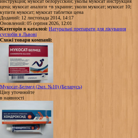
инструкция; мукосат белорусский; уколы мукосат инструкция
цена; мукосат аналоги +в украине; уколи мукосат; мукосат 10;
купити мукосат; мукосат таблетки цена
Доданий: 12 листопада 2014, 14:17
Оновлений: 05 серпня 2026, 12:01
Категорія в каталозі:
Натуральні препарати для лікування
суглобів в Львові
Схожі товари компанії:
Мукосат-Белмед (2мл. №10) (Беларусь)
Ціну уточнюйте
в наявності