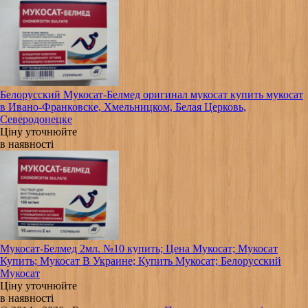
Белорусский Мукосат-Белмед оригинал мукосат купить мукосат
в Ивано-Франковске, Хмельницком, Белая Церковь,
Северодонецке
Ціну уточнюйте
в наявності
Мукосат-Белмед 2мл. №10 купить; Цена Мукосат; Мукосат
Купить; Мукосат В Украине; Купить Мукосат; Белорусский
Мукосат
Ціну уточнюйте
в наявності