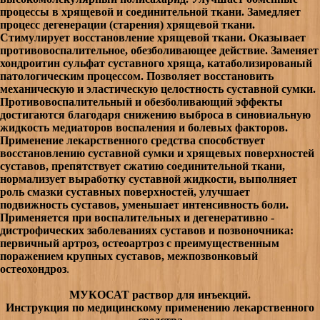
процессы в хрящевой и соединительной ткани. Замедляет
процесс дегенерации (старения) хрящевой ткани.
Стимулирует восстановление хрящевой ткани. Оказывает
противовоспалительное, обезболивающее действие. Заменяет
хондроитин сульфат суставного хряща, катаболизированый
патологическим процессом. Позволяет восстановить
механическую и эластическую целостность суставной сумки.
Противовоспалительный и обезболивающий эффекты
достигаются благодаря снижению выброса в синовиальную
жидкость медиаторов воспаления и болевых факторов.
Применение лекарственного средства способствует
восстановлению суставной сумки и хрящевых поверхностей
суставов, препятствует сжатию соединительной ткани,
нормализует выработку суставной жидкости, выполняет
роль смазки суставных поверхностей, улучшает
подвижность суставов, уменьшает интенсивность боли.
Применяется при воспалительных и дегенеративно -
дистрофических заболеваниях суставов и позвоночника:
первичный артроз, остеоартроз с преимущественным
поражением крупных суставов, межпозвонковый
остеохондроз
.
МУКОСАТ раствор для инъекций.
Инструкция по медицинскому применению лекарственного