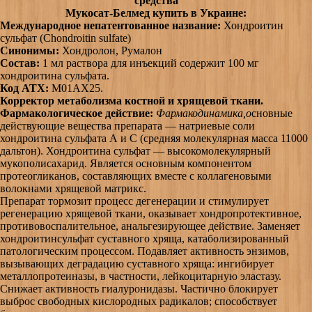
средства
Мукосат-Белмед купить в Украине:
Международное непатентованное название:
Хондроитин
сульфат (Сhondroitin sulfate)
Синонимы:
Хондролон, Румалон
Состав:
1 мл раствора для инъекций содержит 100 мг
хондроитина сульфата.
Код АТХ:
M01AX25.
Корректор метаболизма костной и хрящевой ткани.
Фармакологическое действие:
Фармакодинамика,о
сновные
действующие вещества препарата — натриевые соли
хондроитина сульфата А и С (средняя молекулярная масса 11000
дальтон). Хондроитина сульфат — высокомолекулярный
мукополисахарид. Является основным компонентом
протеогликанов, составляющих вместе с коллагеновыми
волокнами хрящевой матрикс.
Препарат тормозит процесс дегенерации и стимулирует
регенерацию хрящевой ткани, оказывает хондропротективное,
противовоспалительное, анальгезирующее действие. Заменяет
хондроитинсульфат суставного хряща, катаболизированный
патологическим процессом. Подавляет активность энзимов,
вызывающих деградацию суставного хряща: ингибирует
металлопротеиназы, в частности, лейкоцитарную эластазу.
Снижает активность гиалуронидазы. Частично блокирует
выброс свободных кислородных радикалов; способствует