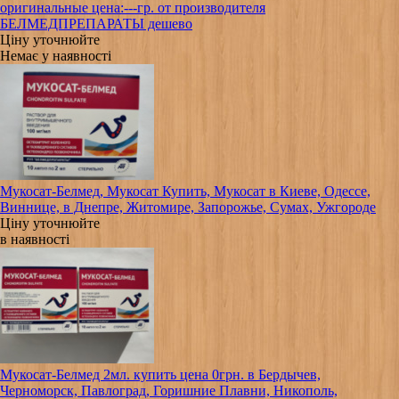
оригинальные цена:---гр. от производителя
БЕЛМЕДПРЕПАРАТЫ дешево
Ціну уточнюйте
Немає у наявності
Мукосат-Белмед, Мукосат Купить, Мукосат в Киеве, Одессе,
Виннице, в Днепре, Житомире, Запорожье, Сумах, Ужгороде
Ціну уточнюйте
в наявності
Мукосат-Белмед 2мл. купить цена 0грн. в Бердычев,
Черноморск, Павлоград, Горишние Плавни, Никополь,