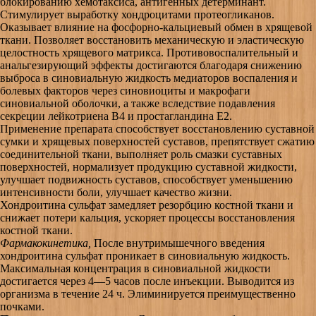
блокированию хемотаксиса, антигенных детерминант.
Стимулирует выработку хондроцитами протеогликанов.
Оказывает влияние на фосфорно-кальциевый обмен в хрящевой
ткани. Позволяет восстановить механическую и эластическую
целостность хрящевого матрикса. Противовоспалительный и
анальгезирующий эффекты достигаются благодаря снижению
выброса в синовиальную жидкость медиаторов воспаления и
болевых факторов через синовиоциты и макрофаги
синовиальной оболочки, а также вследствие подавления
секреции лейкотриена B4 и простагландина E2.
Применение препарата способствует восстановлению суставной
сумки и хрящевых поверхностей суставов, препятствует сжатию
соединительной ткани, выполняет роль смазки суставных
поверхностей, нормализует продукцию суставной жидкости,
улучшает подвижность суставов, способствует уменьшению
интенсивности боли, улучшает качество жизни.
Хондроитина сульфат замедляет резорбцию костной ткани и
снижает потери кальция, ускоряет процессы восстановления
костной ткани.
Фармакокинетика,
После внутримышечного введения
хондроитина сульфат проникает в синовиальную жидкость.
Максимальная концентрация в синовиальной жидкости
достигается через 4—5 часов после инъекции. Выводится из
организма в течение 24 ч. Элиминируется преимущественно
почками.