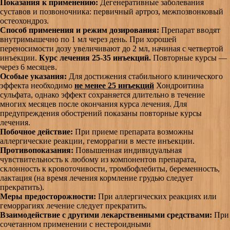
Показания к применению:
Дегенеративные заболевания
суставов и позвоночника: первичный артроз, межпозвонковый
остеохондроз.
Способ применения и режим дозирования:
Препарат вводят
внутримышечно по 1 мл через день. При хорошей
переносимости дозу увеличивают до 2 мл, начиная с четвертой
инъекции.
Курс лечения 25-35 инъекций.
Повторные курсы —
через 6 месяцев.
Особые указания:
Для достижения стабильного клинического
эффекта необходимо
не менее 25 инъекций
Хондроитина
сульфата, однако эффект сохраняется длительно в течение
многих месяцев после окончания курса лечения. Для
предупреждения обострений показаны повторные курсы
лечения.
Побочное действие:
При приеме препарата возможны
аллергические реакции, геморрагии в месте инъекции.
Противопоказания:
Повышенная индивидуальная
чувствительность к любому из компонентов препарата,
склонность к кровоточивости, тромбофлебиты, беременность,
лактация (на время лечения кормление грудью следует
прекратить).
Меры предосторожности:
При аллергических реакциях или
геморрагиях лечение следует прекратить.
Взаимодействие с другими лекарственными средствами:
При
сочетанном применении с нестероидными