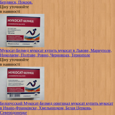
Бердянск, Покров.
Ціну уточнюйте
в наявності
Мукосат-Белмед мукосат купить мукосат в Львове, Мариуполе,
Николаеве, Полтаве, Ровно, Черновцах, Тернополе
Ціну уточнюйте
в наявності
Белорусский Мукосат-Белмед оригинал мукосат купить мукосат
в Ивано-Франковске, Хмельницком, Белая Церковь,
Северодонецке