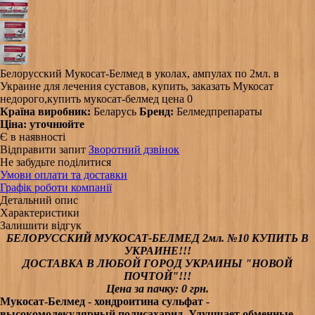
Белорусский Мукосат-Белмед в уколах, ампулах по 2мл. в
Украине для лечения суставов, купить, заказать Мукосат
недорого,купить мукосат-белмед цена 0
Країна виробник:
Беларусь
Бренд:
Белмедпрепараты
Ціна:
уточнюйте
Є в наявності
Відправити запит
Зворотний дзвінок
Не забудьте поділитися
Умови оплати та доставки
Графік роботи компанії
Детальний опис
Характеристики
Залишити відгук
БЕЛОРУССКИЙ
МУКОСАТ-БЕЛМЕД 2мл. №10 КУПИТЬ В
УКРАИНЕ!!!
ДОСТАВКА В ЛЮБОЙ ГОРОД УКРАИНЫ "НОВОЙ
ПОЧТОЙ"!!!
Цена за пачку: 0 грн.
Мукосат-Белмед - хондроитина сульфат -
высокомолекулярный полисахарид. Улучшает обменные