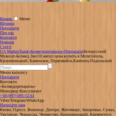
Кошик
Меню
Вітрина
Препарати
Про нас
Контакти
Новини
Статті
UA Market
Львів
«Белмедпрепараты»
Препарати
Белорусский
Мукосат-Белмед 2мл/10 ампул цена купить в Мелитополь,
Кропивницкий, Каменское, Первомайск,Каменец-Подольский
Меню
каталогу
Препарати
Контакти
«Белмедпрепараты»
Менеджер Консультант
+38 (097) 095-52-61
Viber/Telegram/WhatsApp
Написати нам
Киеве, Одессе, Виннице, Днепре, Житомире, Запорожье, Сумах,
Ужгороде, Черкассах, Чернигове, Кропивницкий, Кременчуге,