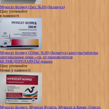
Мукосат-Белмед (2мл. №10) (Беларусь)
Ціну уточнюйте
в наявності
Мукосат Белмед (250мг. №30) (Беларусь) капсулы/таблетки
оригинальные цена:---гр. от производителя
БЕЛМЕДПРЕПАРАТЫ дешево
Ціну уточнюйте
Немає у наявності
Мукосат-Белмед, Мукосат Купить, Мукосат в Киеве, Одессе,