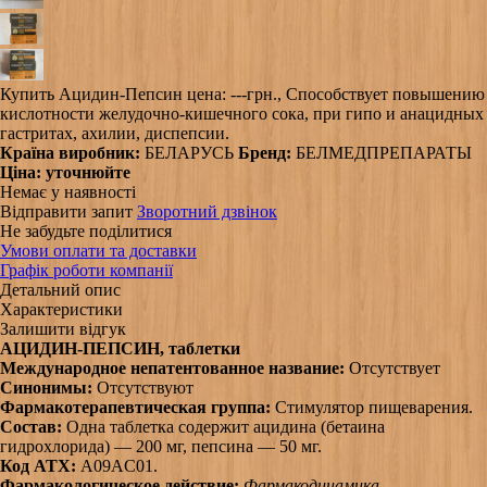
Купить Ацидин-Пепсин цена: ---грн., Способствует повышению
кислотности желудочно-кишечного сока, при гипо и анацидных
гастритах, ахилии, диспепсии.
Країна виробник:
БЕЛАРУСЬ
Бренд:
БЕЛМЕДПРЕПАРАТЫ
Ціна:
уточнюйте
Немає у наявності
Відправити запит
Зворотний дзвінок
Не забудьте поділитися
Умови оплати та доставки
Графік роботи компанії
Детальний опис
Характеристики
Залишити відгук
АЦИДИН-ПЕПСИН, таблетки
Международное непатентованное название:
Отсутствует
Синонимы:
Отсутствуют
Фармакотерапевтическая группа:
Стимулятор пищеварения.
Состав:
Одна таблетка содержит ацидина (бетаина
гидрохлорида) — 200 мг, пепсина — 50 мг.
Код АТХ:
A09AC01.
Фармакологическое действие:
Фармакодинамика