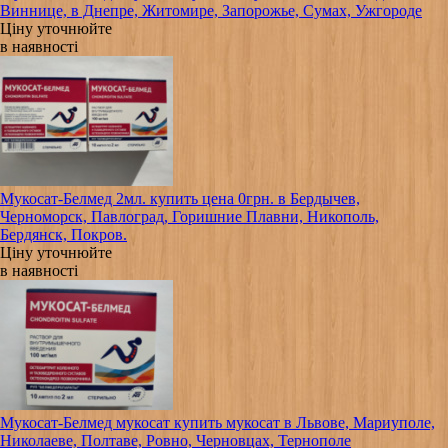
Виннице, в Днепре, Житомире, Запорожье, Сумах, Ужгороде
Ціну уточнюйте
в наявності
Мукосат-Белмед 2мл. купить цена 0грн. в Бердычев,
Черноморск, Павлоград, Горишние Плавни, Никополь,
Бердянск, Покров.
Ціну уточнюйте
в наявності
Мукосат-Белмед мукосат купить мукосат в Львове, Мариуполе,
Николаеве, Полтаве, Ровно, Черновцах, Тернополе