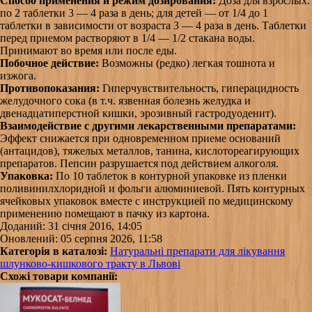
Способ применения и режим дозирования:
Доза для взрослых:
по 2 таблетки 3 — 4 раза в день; для детей — от 1/4 до 1
таблетки в зависимости от возраста 3 — 4 раза в день. Таблетки
перед приемом растворяют в 1/4 — 1/2 стакана воды.
Принимают во время или после еды.
Побочное действие:
Возможны (редко) легкая тошнота и
изжога.
Противопоказания:
Гиперчувствительность, гиперацидность
желудочного сока (в т.ч. язвенная болезнь желудка и
двенадцатиперстной кишки, эрозивный гастродуоденит).
Взаимодействие с другими лекарственными препаратами:
Эффект снижается при одновременном приеме оснований
(антацидов), тяжелых металлов, танина, кислотореагирующих
препаратов. Пепсин разрушается под действием алкоголя.
Упаковка:
По 10 таблеток в контурной упаковке из пленки
поливинилхлоридной и фольги алюминиевой. Пять контурных
ячейковых упаковок вместе с инструкцией по медицинскому
применению помещают в пачку из картона.
Доданий: 31 січня 2016, 14:05
Оновлений: 05 серпня 2026, 11:58
Категорія в каталозі:
Натуральні препарати для лікування
шлунково-кишкового тракту в Львові
Схожі товари компанії: