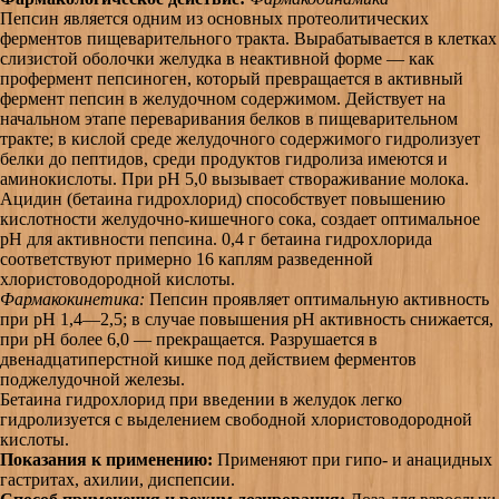
Пепсин является одним из основных протеолитических
ферментов пищеварительного тракта. Вырабатывается в клетках
слизистой оболочки желудка в неактивной форме — как
профермент пепсиноген, который превращается в активный
фермент пепсин в желудочном содержимом. Действует на
начальном этапе переваривания белков в пищеварительном
тракте; в кислой среде желудочного содержимого гидролизует
белки до пептидов, среди продуктов гидролиза имеются и
аминокислоты. При рН 5,0 вызывает створаживание молока.
Ацидин (бетаина гидрохлорид) способствует повышению
кислотности желудочно-кишечного сока, создает оптимальное
рН для активности пепсина. 0,4 г бетаина гидрохлорида
соответствуют примерно 16 каплям разведенной
хлористоводородной кислоты.
Фармакокинетика:
Пепсин проявляет оптимальную активность
при рН 1,4—2,5; в случае повышения рН активность снижается,
при рН более 6,0 — прекращается. Разрушается в
двенадцатиперстной кишке под действием ферментов
поджелудочной железы.
Бетаина гидрохлорид при введении в желудок легко
гидролизуется с выделением свободной хлористоводородной
кислоты.
Показания к применению:
Применяют при гипо- и анацидных
гастритах, ахилии, диспепсии.