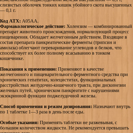
слизистых оболочек тонких кишок убойного скота высушенных
— 0,1 г.
Код АТХ:
A05AA.
Фармакологическое действие:
Холензим — комбинированный
препарат животного происхождения, нормализующий процесс
пищеварения. Обладает желчегонным действием. Входящие в
состав препарата панкреатические ферменты (трипсин и
амилаза) облегчают переваривание углеводов и белков, что
способствует их более полному всасыванию в тонком
кишечнике.
Показания к применению:
Применяют в качестве
желчегонного и пищеварительного ферментного средства при
хронических гепатитах, холециститах, функциональных
расстройствах желудочно-кишечного тракта, при дискинезии
желчных путей, хроническом панкреатите с нарушениями
экзокринной функции поджелудочной железы.
Способ применения и режим дозирования:
Назначают внутрь
по 1 таблетке 1—3 раза в день после еды.
Особые указания:
Применять таблетки не разжевывая, с
большим количеством жидкости. Не рекомендуется превышать