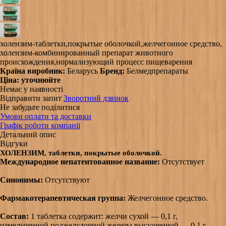
холензим-таблетки,покрытые оболочкой,желчегонное средство,
холензим-комбинированный препарат животного
происхождения,нормализующий процесс пищеварения
Країна виробник:
Беларусь
Бренд:
Белмедпрепараты
Ціна:
уточнюйте
Немає у наявності
Відправити запит
Зворотний дзвінок
Не забудьте поділитися
Умови оплати та доставки
Графік роботи компанії
Детальний опис
Відгуки
ХОЛЕНЗИМ, таблетки, покрытые оболочкой.
Международное непатентованное название:
Отсутствует
Синонимы:
Отсутствуют
Фармакотерапевтическая группа:
Желчегонное средство.
Состав:
1 таблетка содержит: желчи сухой — 0,1 г,
измельченной поджелудочной железы высушенной — 0,1 г,