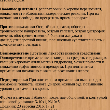
суточную дозу.
Побочное действие:
Препарат обычно хорошо переносится,
однако могут наблюдаться аллергические реакции. При их
появлении необходимо прекратить прием препарата.
Противопоказания:
Острый панкреатит, обострение
хронического панкреатита, острый гепатит, острая дистрофия
печени, обострение язвенной болезни желудка и
двенадцатиперстной кишки, повышенная чувствительность к
компонентам препарата.
Взаимодействие с другими лекарственными средствами:
Одновременное применение антацидных средств, содержащих
кальция карбонат и/или магния гидроксид, может привести к
снижению эффективности препарата. При длительном
применении возможно снижение всасывания железа.
Передозировка:
При длительном применении высоких доз
возможны тошнота, изжога, диарея, кожный зуд, повышение
уровня трансаминаз в крови.
Форма выпуска:
Таблетки, покрытые оболочкой, в контурной
ячейковой упаковке №10х1, №10х5.
Доданий: 23 вересня 2016, 17:21