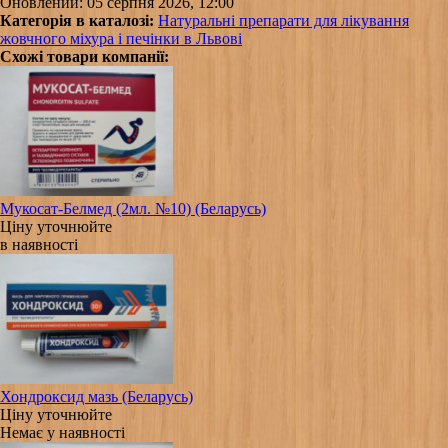
Оновлений: 05 серпня 2026, 12:00
Категорія в каталозі:
Натуральні препарати для лікування
жовчного міхура і печінки в Львові
Схожі товари компанії:
Мукосат-Белмед (2мл. №10) (Беларусь)
Ціну уточнюйте
в наявності
Хондроксид мазь (Беларусь)
Ціну уточнюйте
Немає у наявності