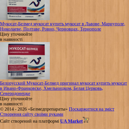
Мукосат-Белмед мукосат купить мукосат в Львове, Мариуполе,
Николаеве, Полтаве, Ровно, Черновцах, Тернополе
Ціну уточнюйте
в наявності
Белорусский Мукосат-Белмед оригинал мукосат купить мукосат
в Ивано-Франковске, Хмельницком, Белая Церковь,
Северодонецке
Ціну уточнюйте
в наявності
© 2014 - 2026 «Белмедпрепараты»
Поскаржитися на зміст
Створення сайту своїми руками
Сайт створений на платформі
UA Market