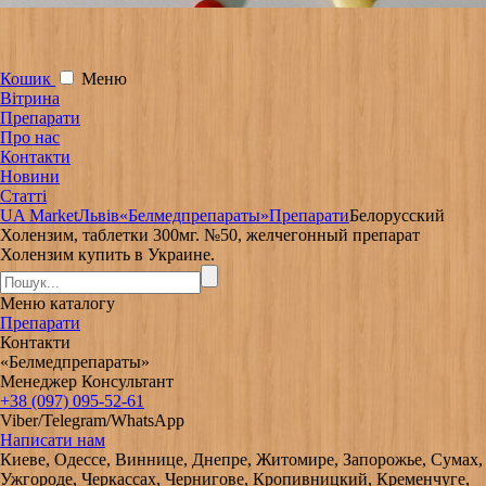
Кошик
Меню
Вітрина
Препарати
Про нас
Контакти
Новини
Статті
UA Market
Львів
«Белмедпрепараты»
Препарати
Белорусский
Холензим, таблетки 300мг. №50, желчегонный препарат
Холензим купить в Украине.
Меню
каталогу
Препарати
Контакти
«Белмедпрепараты»
Менеджер Консультант
+38 (097) 095-52-61
Viber/Telegram/WhatsApp
Написати нам
Киеве, Одессе, Виннице, Днепре, Житомире, Запорожье, Сумах,
Ужгороде, Черкассах, Чернигове, Кропивницкий, Кременчуге,