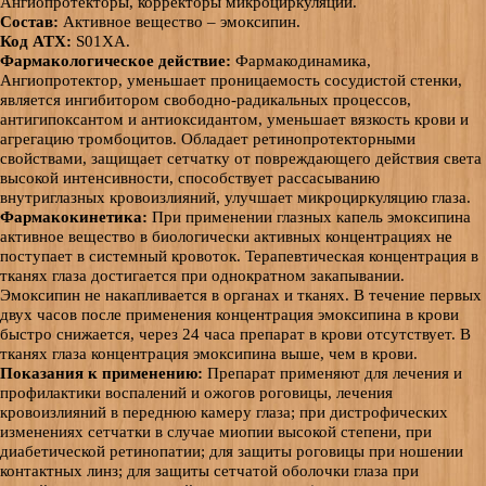
Ангиопротекторы, корректоры микроциркуляции.
Состав:
Активное вещество – эмоксипин.
Код АТХ:
S01XA.
Фармакологическое действие:
Фармакодинамика,
Ангиопротектор, уменьшает проницаемость сосудистой стенки,
является ингибитором свободно-радикальных процессов,
антигипоксантом и антиоксидантом, уменьшает вязкость крови и
агрегацию тромбоцитов. Обладает ретинопротекторными
свойствами, защищает сетчатку от повреждающего действия света
высокой интенсивности, способствует рассасыванию
внутриглазных кровоизлияний, улучшает микроциркуляцию глаза.
Фармакокинетика:
При применении глазных капель эмоксипина
активное вещество в биологически активных концентрациях не
поступает в системный кровоток. Терапевтическая концентрация в
тканях глаза достигается при однократном закапывании.
Эмоксипин не накапливается в органах и тканях. В течение первых
двух часов после применения концентрация эмоксипина в крови
быстро снижается, через 24 часа препарат в крови отсутствует. В
тканях глаза концентрация эмоксипина выше, чем в крови.
Показания к применению:
Препарат применяют для лечения и
профилактики воспалений и ожогов роговицы, лечения
кровоизлияний в переднюю камеру глаза; при дистрофических
изменениях сетчатки в случае миопии высокой степени, при
диабетической ретинопатии; для защиты роговицы при ношении
контактных линз; для защиты сетчатой оболочки глаза при