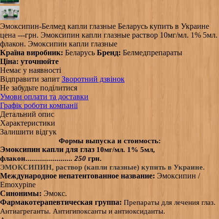
Эмоксипин-Белмед капли глазные Беларусь купить в Украине
цена ---грн. Эмоксипин капли глазные раствор 10мг/мл. 1% 5мл.
флакон. Эмоксипин капли глазные
Країна виробник:
Беларусь
Бренд:
Белмедпрепараты
Ціна:
уточнюйте
Немає у наявності
Відправити запит
Зворотний дзвінок
Не забудьте поділитися
Умови оплати та доставки
Графік роботи компанії
Детальний опис
Характеристики
Залишити відгук
Формы выпуска и стоимость:
Эмоксипин капли для глаз
10мг/мл.
1% 5мл,
флакон
........................
250
грн.
ЭМОКСИПИН, раствор (капли глазные) купить в Украине.
Международное непатентованное название:
Эмоксипин /
Emoxypine
Синонимы:
Эмокс.
Фармакотерапевтическая группа:
Препараты для лечения глаз.
Антиагреганты. Антигипоксанты и антиоксиданты.