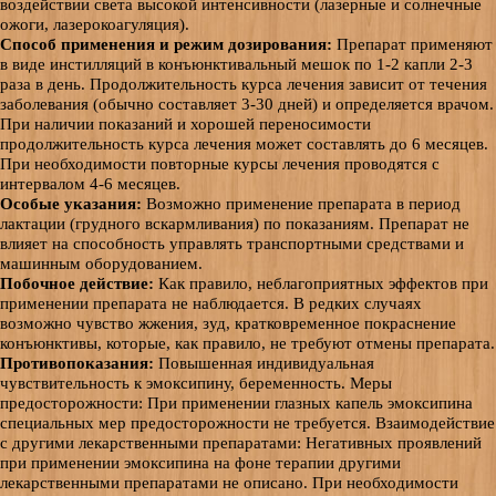
воздействии света высокой интенсивности (лазерные и солнечные
ожоги, лазерокоагуляция).
Способ применения и режим дозирования:
Препарат применяют
в виде инстилляций в конъюнктивальный мешок по 1-2 капли 2-3
раза в день. Продолжительность курса лечения зависит от течения
заболевания (обычно составляет 3-30 дней) и определяется врачом.
При наличии показаний и хорошей переносимости
продолжительность курса лечения может составлять до 6 месяцев.
При необходимости повторные курсы лечения проводятся с
интервалом 4-6 месяцев.
Особые указания:
Возможно применение препарата в период
лактации (грудного вскармливания) по показаниям.
Препарат не
влияет на способность управлять транспортными средствами и
машинным оборудованием.
Побочное действие:
Как правило, неблагоприятных эффектов при
применении препарата не наблюдается.
В редких случаях
возможно чувство жжения, зуд, кратковременное покраснение
конъюнктивы, которые, как правило, не требуют отмены препарата.
Противопоказания:
Повышенная индивидуальная
чувствительность к эмоксипину, беременность.
Меры
предосторожности: При применении глазных капель эмоксипина
специальных мер предосторожности не требуется.
Взаимодействие
с другими лекарственными препаратами: Негативных проявлений
при применении эмоксипина на фоне терапии другими
лекарственными препаратами не описано.
При необходимости