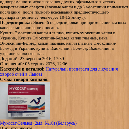
одновременного использования других офтальмологических
лекарственных средств (глазные капли и др.) эмоксипин применяют
последним, после полного всасывания предшествующего
препарата (не менее чем через 10-15 минут).
Передозировка:
Явлений передозировки при применении глазных
капель эмоксипина не описано.
Купить Эмоксипин капли для глаз, купить эмоксипин капли в
Украине, Купить Эмоксипин-Белмед
капли глазные
, цена
Эмоксипин-Белмед
капли глазные
,
капли глазные
Эмоксипин-
Белмед в Украине, купить Эмоксипин-Белмед, Эмоксипин в
украине
капли глазные.
Доданий: 23 вересня 2016, 17:39
Оновлений: 05 серпня 2026, 12:06
Категорія в каталозі:
Натуральні препарати для лікування
хвороб очей в Львові
Схожі товари компанії:
Мукосат-Белмед (2мл. №10) (Беларусь)
Ціну уточнюйте