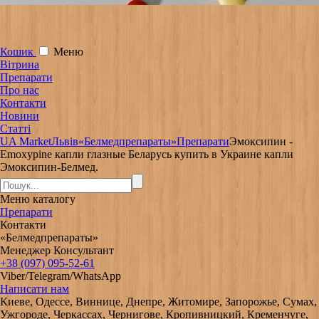
Кошик
Меню
Вітрина
Препарати
Про нас
Контакти
Новини
Статті
UA Market
Львів
«Белмедпрепараты»
Препарати
Эмоксипин -
Emoxypine капли глазные Беларусь купить в Украине капли
Эмоксипин-Белмед.
Меню
каталогу
Препарати
Контакти
«Белмедпрепараты»
Менеджер Консультант
+38 (097) 095-52-61
Viber/Telegram/WhatsApp
Написати нам
Киеве, Одессе, Виннице, Днепре, Житомире, Запорожье, Сумах,
Ужгороде, Черкассах, Чернигове, Кропивницкий, Кременчуге,