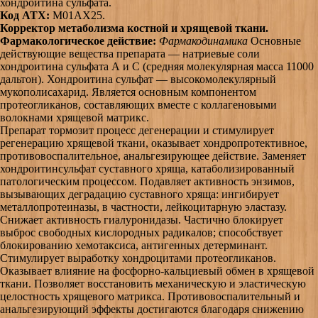
хондроитина сульфата.
Код АТХ:
M01AX25.
Корректор метаболизма костной и хрящевой ткани.
Фармакологическое действие:
Фармакодинамика
Основные
действующие вещества препарата — натриевые соли
хондроитина сульфата А и С (средняя молекулярная масса 11000
дальтон). Хондроитина сульфат — высокомолекулярный
мукополисахарид. Является основным компонентом
протеогликанов, составляющих вместе с коллагеновыми
волокнами хрящевой матрикс.
Препарат тормозит процесс дегенерации и стимулирует
регенерацию хрящевой ткани, оказывает хондропротективное,
противовоспалительное, анальгезирующее действие. Заменяет
хондроитинсульфат суставного хряща, катаболизированный
патологическим процессом. Подавляет активность энзимов,
вызывающих деградацию суставного хряща: ингибирует
металлопротеиназы, в частности, лейкоцитарную эластазу.
Снижает активность гиалуронидазы. Частично блокирует
выброс свободных кислородных радикалов; способствует
блокированию хемотаксиса, антигенных детерминант.
Стимулирует выработку хондроцитами протеогликанов.
Оказывает влияние на фосфорно-кальциевый обмен в хрящевой
ткани. Позволяет восстановить механическую и эластическую
целостность хрящевого матрикса. Противовоспалительный и
анальгезирующий эффекты достигаются благодаря снижению