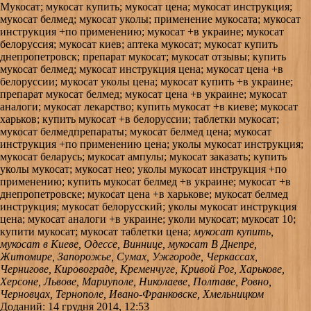
Мукосат; мукосат купить; мукосат цена; мукосат инструкция;
мукосат белмед; мукосат уколы; применение мукосата; мукосат
инструкция +по применению; мукосат +в украине; мукосат
белоруссия; мукосат киев; аптека мукосат; мукосат купить
днепропетровск; препарат мукосат; мукосат отзывы; купить
мукосат белмед; мукосат инструкция цена; мукосат цена +в
белоруссии; мукосат уколы цена; мукосат купить +в украине;
препарат мукосат белмед; мукосат цена +в украине; мукосат
аналоги; мукосат лекарство; купить мукосат +в киеве; мукосат
харьков; купить мукосат +в белоруссии; таблетки мукосат;
мукосат белмедпрепараты; мукосат белмед цена; мукосат
инструкция +по применению цена; уколы мукосат инструкция;
мукосат беларусь; мукосат ампулы; мукосат заказать; купить
уколы мукосат; мукосат нео; уколы мукосат инструкция +по
применению; купить мукосат белмед +в украине; мукосат +в
днепропетровске; мукосат цена +в харькове; мукосат белмед
инструкция; мукосат белорусский; уколы мукосат инструкция
цена; мукосат аналоги +в украине; уколи мукосат; мукосат 10;
купити мукосат; мукосат таблетки цена;
мукосат купить,
мукосат в Киеве, Одессе, Виннице, мукосат В Днепре,
Житомире, Запорожье, Сумах, Ужгороде, Черкассах,
Чернигове, Кировограде, Кременчуге, Кривой Рог, Харькове,
Херсоне, Львове, Мариуполе, Николаеве, Полтаве, Ровно,
Черновцах, Тернополе, Ивано-Франковске, Хмельницком
Доданий: 14 грудня 2014, 12:53