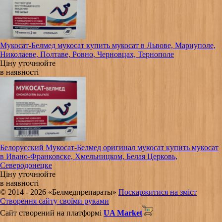
Мукосат-Белмед мукосат купить мукосат в Львове, Мариуполе,
Николаеве, Полтаве, Ровно, Черновцах, Тернополе
Ціну уточнюйте
в наявності
Белорусский Мукосат-Белмед оригинал мукосат купить мукосат
в Ивано-Франковске, Хмельницком, Белая Церковь,
Северодонецке
Ціну уточнюйте
в наявності
© 2014 - 2026 «Белмедпрепараты»
Поскаржитися на зміст
Створення сайту своїми руками
Сайт створений на платформі
UA Market