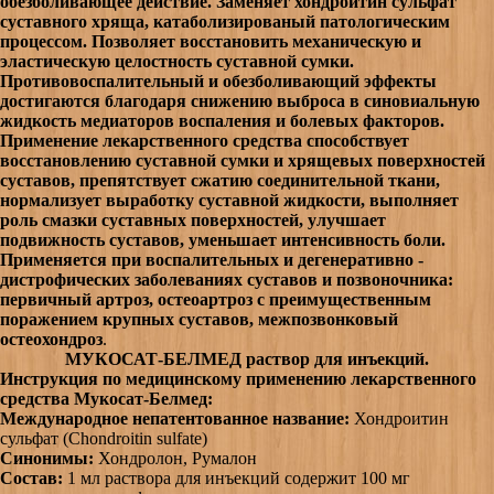
обезболивающее действие. Заменяет хондроитин сульфат
суставного хряща, катаболизированый патологическим
процессом. Позволяет восстановить механическую и
эластическую целостность суставной сумки.
Противовоспалительный и обезболивающий эффекты
достигаются благодаря снижению выброса в синовиальную
жидкость медиаторов воспаления и болевых факторов.
Применение лекарственного средства способствует
восстановлению суставной сумки и хрящевых поверхностей
суставов, препятствует сжатию соединительной ткани,
нормализует выработку суставной жидкости, выполняет
роль смазки суставных поверхностей, улучшает
подвижность суставов, уменьшает интенсивность боли.
Применяется при воспалительных и дегенеративно -
дистрофических заболеваниях суставов и позвоночника:
первичный артроз, остеоартроз с преимущественным
поражением крупных суставов, межпозвонковый
остеохондроз
.
МУКОСАТ-БЕЛМЕД раствор для инъекций.
Инструкция по медицинскому применению лекарственного
средства Мукосат-Белмед:
Международное непатентованное название:
Хондроитин
сульфат (Сhondroitin sulfate)
Синонимы:
Хондролон, Румалон
Состав:
1 мл раствора для инъекций содержит 100 мг