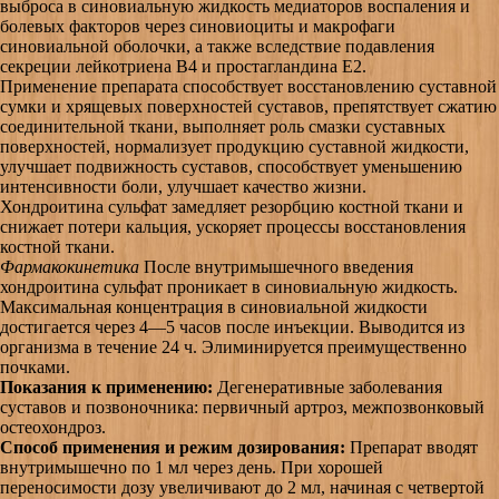
выброса в синовиальную жидкость медиаторов воспаления и
болевых факторов через синовиоциты и макрофаги
синовиальной оболочки, а также вследствие подавления
секреции лейкотриена B4 и простагландина E2.
Применение препарата способствует восстановлению суставной
сумки и хрящевых поверхностей суставов, препятствует сжатию
соединительной ткани, выполняет роль смазки суставных
поверхностей, нормализует продукцию суставной жидкости,
улучшает подвижность суставов, способствует уменьшению
интенсивности боли, улучшает качество жизни.
Хондроитина сульфат замедляет резорбцию костной ткани и
снижает потери кальция, ускоряет процессы восстановления
костной ткани.
Фармакокинетика
После внутримышечного введения
хондроитина сульфат проникает в синовиальную жидкость.
Максимальная концентрация в синовиальной жидкости
достигается через 4—5 часов после инъекции. Выводится из
организма в течение 24 ч. Элиминируется преимущественно
почками.
Показания к применению:
Дегенеративные заболевания
суставов и позвоночника: первичный артроз, межпозвонковый
остеохондроз.
Способ применения и режим дозирования:
Препарат вводят
внутримышечно по 1 мл через день. При хорошей
переносимости дозу увеличивают до 2 мл, начиная с четвертой