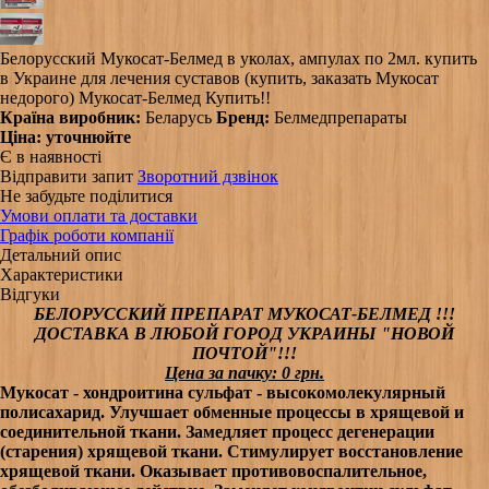
Белорусский Мукосат-Белмед в уколах, ампулах по 2мл. купить
в Украине для лечения суставов (купить, заказать Мукосат
недорого) Мукосат-Белмед Купить!!
Країна виробник:
Беларусь
Бренд:
Белмедпрепараты
Ціна:
уточнюйте
Є в наявності
Відправити запит
Зворотний дзвінок
Не забудьте поділитися
Умови оплати та доставки
Графік роботи компанії
Детальний опис
Характеристики
Відгуки
БЕЛОРУССКИЙ
ПРЕПАРАТ МУКОСАТ-БЕЛМЕД !!!
ДОСТАВКА В ЛЮБОЙ ГОРОД УКРАИНЫ "НОВОЙ
ПОЧТОЙ"!!!
Цена за пачку: 0 грн.
Мукосат - хондроитина сульфат - высокомолекулярный
полисахарид. Улучшает обменные процессы в хрящевой и
соединительной ткани. Замедляет процесс дегенерации
(старения) хрящевой ткани. Стимулирует восстановление
хрящевой ткани. Оказывает противовоспалительное,