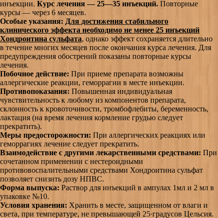
инъекции.
Курс лечения — 25—35 инъекций.
Повторные
курсы — через 6 месяцев.
Особые указания:
Для достижения стабильного
клинического эффекта необходимо не менее 25 инъекций
Хондроитина сульфата
, однако эффект сохраняется длительно
в течение многих месяцев после окончания курса лечения. Для
предупреждения обострений показаны повторные курсы
лечения.
Побочное действие:
При приеме препарата возможны
аллергические реакции, геморрагии в месте инъекции.
Противопоказания:
Повышенная индивидуальная
чувствительность к любому из компонентов препарата,
склонность к кровоточивости, тромбофлебиты, беременность,
лактация (на время лечения кормление грудью следует
прекратить).
Меры предосторожности:
При аллергических реакциях или
геморрагиях лечение следует прекратить.
Взаимодействие с другими лекарственными средствами:
При
сочетанном применении с нестероидными
противовоспалительными средствами Хондроитина сульфат
позволяет снизить дозу НПВС.
Форма выпуска:
Раствор для инъекций в ампулах 1мл и 2 мл в
упаковке №10.
Условия хранения:
Хранить в месте, защищенном от влаги и
света, при температуре, не превышающей 25·градусов Цельсия.