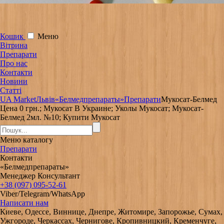
Кошик
Меню
Вітрина
Препарати
Про нас
Контакти
Новини
Статті
UA Market
Львів
«Белмедпрепараты»
Препарати
Мукосат-Белмед
Цена 0 грн.; Мукосат В Украине; Уколы Мукосат; Мукосат-
Белмед 2мл. №10; Купити Мукосат
Меню
каталогу
Препарати
Контакти
«Белмедпрепараты»
Менеджер Консультант
+38 (097) 095-52-61
Viber/Telegram/WhatsApp
Написати нам
Киеве, Одессе, Виннице, Днепре, Житомире, Запорожье, Сумах,
Ужгороде, Черкассах, Чернигове, Кропивницкий, Кременчуге,